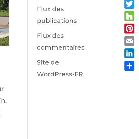
Fac
Flux des
Twit
publications
Hou
Flux des
Pint
commentaires
Emai
Site de
Link
WordPress-FR
Part
ur
in.
a