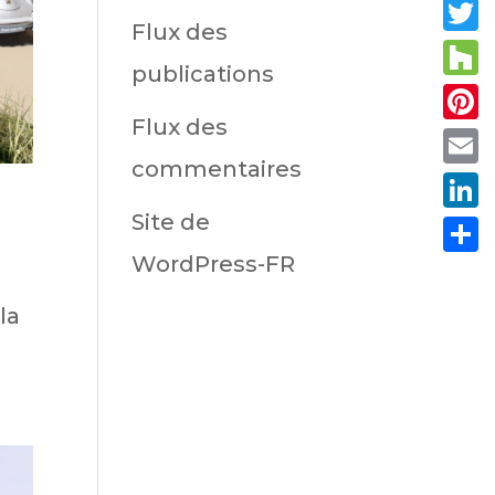
Fac
Flux des
Twit
publications
Hou
Flux des
Pint
commentaires
Emai
Site de
Link
WordPress-FR
Part
la