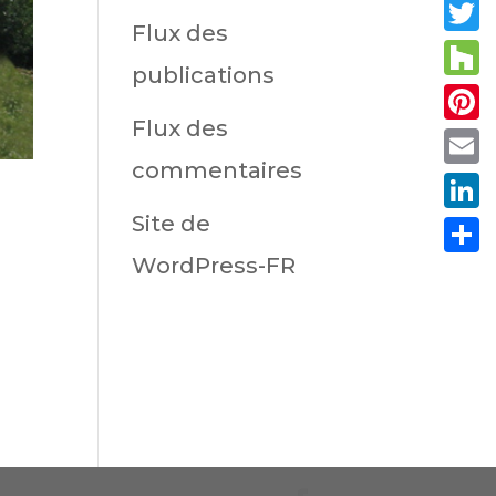
Fac
Flux des
Twit
publications
Hou
Flux des
Pint
commentaires
Emai
Site de
Link
WordPress-FR
Part