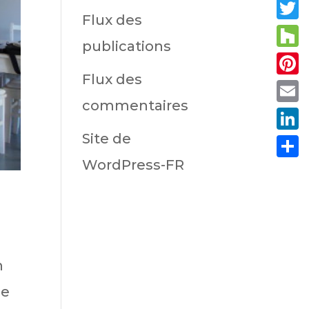
Fac
Flux des
Twit
publications
Hou
Flux des
Pint
commentaires
Emai
Site de
Link
WordPress-FR
Part
n
ne