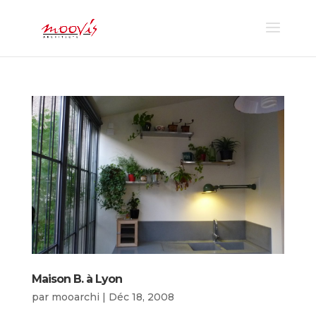
Maison B. à Lyon
par
mooarchi
|
Déc 18, 2008