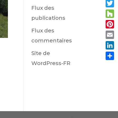
Fac
Flux des
Twit
publications
Hou
Flux des
Pint
commentaires
Emai
Site de
Link
WordPress-FR
Part