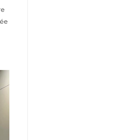
re
rée
n