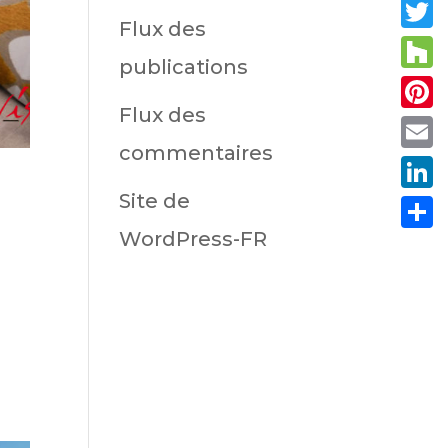
Fac
Flux des
Twit
publications
Hou
Flux des
Pint
commentaires
Emai
Site de
Link
WordPress-FR
Part