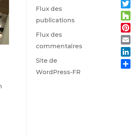
Fac
Flux des
Twit
publications
Hou
Flux des
Pint
commentaires
Emai
Site de
Link
WordPress-FR
Part
n